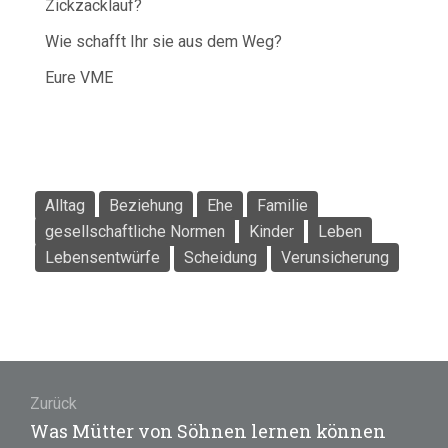
Zickzacklauf?
Wie schafft Ihr sie aus dem Weg?
Eure VME
Alltag
Beziehung
Ehe
Familie
gesellschaftliche Normen
Kinder
Leben
Lebensentwürfe
Scheidung
Verunsicherung
Beitragsnavigation
Zurück
Vorheriger
Was Mütter von Söhnen lernen können