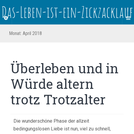
Das-Leben-ist-ein-Zickzacklauf
Monat:
April 2018
Überleben und in
Würde altern
trotz Trotzalter
Die wunderschöne Phase der allzeit
bedingungslosen Liebe ist nun, viel zu schnell,