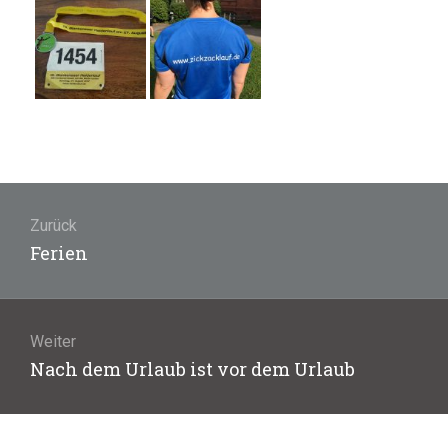
Beitragsnavigation
Zurück
Vorheriger
Ferien
Beitrag:
Weiter
Nächster
Nach dem Urlaub ist vor dem Urlaub
Beitrag: