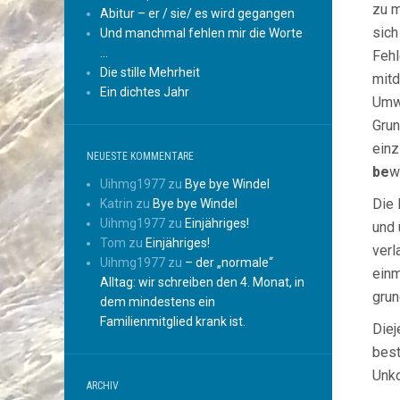
zu m
Abitur – er / sie/ es wird gegangen
sich
Und manchmal fehlen mir die Worte
…
Fehl
Die stille Mehrheit
mitd
Ein dichtes Jahr
Umwe
Grun
einz
NEUESTE KOMMENTARE
be
w
Uihmg1977
zu
Bye bye Windel
Die 
Katrin
zu
Bye bye Windel
Uihmg1977
zu
Einjähriges!
und 
Tom
zu
Einjähriges!
verl
Uihmg1977
zu
– der „normale“
einm
Alltag: wir schreiben den 4. Monat, in
grun
dem mindestens ein
Familienmitglied krank ist.
Diej
best
Unko
ARCHIV