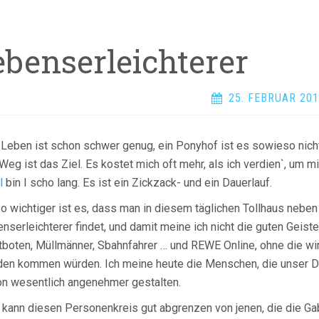
ebenserleichterer
25. FEBRUAR 20
Leben ist schon schwer genug, ein Ponyhof ist es sowieso nich
Weg ist das Ziel. Es kostet mich oft mehr, als ich verdien`, um 
l
bin I scho lang. Es ist ein Zickzack- und ein Dauerlauf.
 wichtiger ist es, dass man in diesem täglichen Tollhaus neben
nserleichterer findet, und damit meine ich nicht die guten Geiste
boten, Müllmänner, Sbahnfahrer … und REWE Online, ohne die wir 
en kommen würden. Ich meine heute die Menschen, die unser Das
n wesentlich angenehmer gestalten.
kann diesen Personenkreis gut abgrenzen von jenen, die die Gab