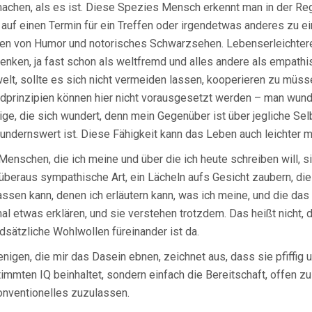
achen, als es ist. Diese Spezies Mensch erkennt man in der Reg
 auf einen Termin für ein Treffen oder irgendetwas anderes zu e
en von Humor und notorisches Schwarzsehen. Lebenserleichterer s
enken, ja fast schon als weltfremd und alles andere als empathi
lt, sollte es sich nicht vermeiden lassen, kooperieren zu müss
dprinzipien können hier nicht vorausgesetzt werden – man wunder
ige, die sich wundert, denn mein Gegenüber ist über jegliche Se
undernswert ist. Diese Fähigkeit kann das Leben auch leichter 
Menschen, die ich meine und über die ich heute schreiben will, sin
überaus sympathische Art, ein Lächeln aufs Gesicht zaubern, die 
assen kann, denen ich erläutern kann, was ich meine, und die da
al etwas erklären, und sie verstehen trotzdem. Das heißt nicht,
dsätzliche Wohlwollen füreinander ist da.
enigen, die mir das Dasein ebnen, zeichnet aus, dass sie pfiffig 
immten IQ beinhaltet, sondern einfach die Bereitschaft, offen zu
nventionelles zuzulassen.