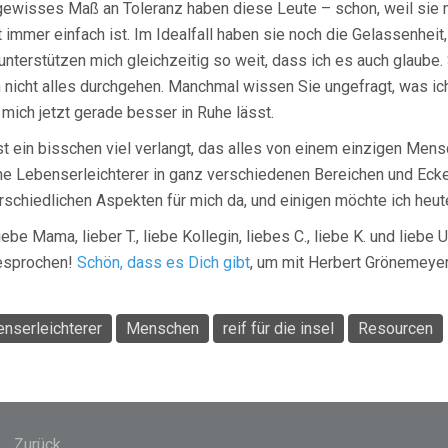
gewisses Maß an Toleranz haben diese Leute – schon, weil sie 
t immer einfach ist. Im Idealfall haben sie noch die Gelassenheit,
unterstützen mich gleichzeitig so weit, dass ich es auch glaube
 nicht alles durchgehen. Manchmal wissen Sie ungefragt, was i
mich jetzt gerade besser in Ruhe lässt.
st ein bisschen viel verlangt, das alles von einem einzigen Men
e Lebenserleichterer in ganz verschiedenen Bereichen und Ecke
rschiedlichen Aspekten für mich da, und einigen möchte ich heu
liebe Mama, lieber T., liebe Kollegin, liebes C., liebe K. und liebe U
esprochen!
Schön, dass es Dich gibt
, um mit Herbert Grönemeyer
nserleichterer
Menschen
reif für die insel
Resourcen
agsnavigation
Zurück