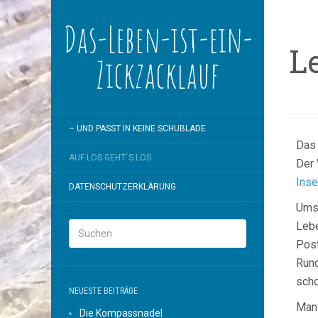
Das-Leben-ist-ein-
L
Zickzacklauf
– UND PASST IN KEINE SCHUBLADE
Das 
AUF LOS GEHT´S LOS
Der 
Inse
DATENSCHUTZERKLÄRUNG
Umso
Lebe
Post
Rund
scho
NEUESTE BEITRÄGE
Man 
Die Kompassnadel