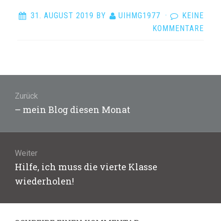
31. AUGUST 2019
BY
UIHMG1977
·
KEINE
KOMMENTARE
Beitragsnavigation
Zurück
Vorheriger
– mein Blog diesen Monat
Beitrag:
Weiter
Nächster
Hilfe, ich muss die vierte Klasse
Beitrag:
wiederholen!