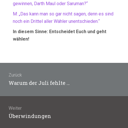
gewinnen, Darth Maul oder Saruman?“
M: „Das kann man so gar nicht sagen, denn es sind
noch ein Drittel aller Wähler unentschieden.“
In diesem Sinne: Entscheidet Euch und geht
wählen!
Beitragsnavigation
Zurück
Vorheriger
Warum der Juli fehlte …
Beitrag:
Weiter
Nächster
Überwindungen
Beitrag: